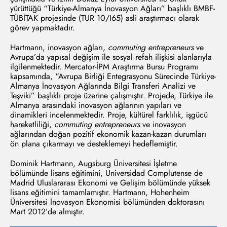
yürüttüğü “Türkiye-Almanya İnovasyon Ağları” başlıklı BMBF-
TÜBİTAK projesinde (TUR 10/I65) asli araştırmacı olarak
görev yapmaktadır.
Hartmann, inovasyon ağları,
commuting entrepreneurs
ve
Avrupa’da yapısal değişim ile sosyal refah ilişkisi alanlarıyla
ilgilenmektedir. Mercator-İPM Araştırma Bursu Programı
kapsamında, “Avrupa Birliği Entegrasyonu Sürecinde Türkiye-
Almanya İnovasyon Ağlarında Bilgi Transferi Analizi ve
Teşviki” başlıklı proje üzerine çalışmıştır. Projede, Türkiye ile
Almanya arasındaki inovasyon ağlarının yapıları ve
dinamikleri incelenmektedir. Proje, kültürel farklılık, işgücü
hareketliliği,
commuting entrepreneurs
ve inovasyon
ağlarından doğan pozitif ekonomik kazan-kazan durumları
ön plana çıkarmayı ve desteklemeyi hedeflemiştir.
Dominik Hartmann, Augsburg Üniversitesi İşletme
bölümünde lisans eğitimini, Universidad Complutense de
Madrid Uluslararası Ekonomi ve Gelişim bölümünde yüksek
lisans eğitimini tamamlamıştır. Hartmann, Hohenheim
Üniversitesi İnovasyon Ekonomisi bölümünden doktorasını
Mart 2012’de almıştır.