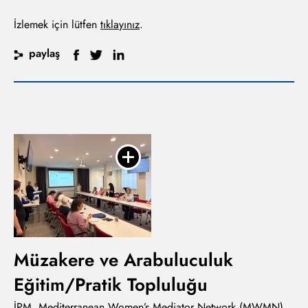
İzlemek için lütfen
tıklayınız
.
paylaş
Müzakere ve Arabuluculuk
Eğitim/Pratik Topluluğu
İPM, Mediterranean Women’s Mediator Network (MWMN)