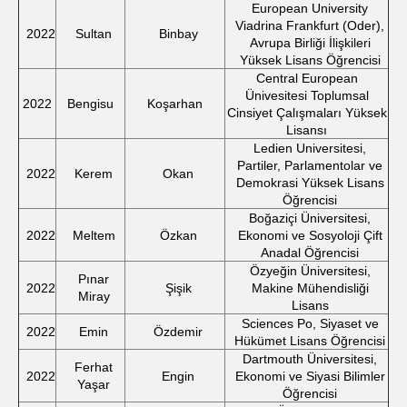
European University
Viadrina Frankfurt (Oder),
2022
Sultan
Binbay
Avrupa Birliği İlişkileri
Yüksek Lisans Öğrencisi
Central European
Ünivesitesi Toplumsal
2022
Bengisu
Koşarhan
Cinsiyet Çalışmaları Yüksek
Lisansı
Ledien Universitesi,
Partiler, Parlamentolar ve
2022
Kerem
Okan
Demokrasi Yüksek Lisans
Öğrencisi
Boğaziçi Üniversitesi,
2022
Meltem
Özkan
Ekonomi ve Sosyoloji Çift
Anadal Öğrencisi
Özyeğin Üniversitesi,
Pınar
2022
Şişik
Makine Mühendisliği
Miray
Lisans
Sciences Po, Siyaset ve
2022
Emin
Özdemir
Hükümet Lisans Öğrencisi
Dartmouth Üniversitesi,
Ferhat
2022
Engin
Ekonomi ve Siyasi Bilimler
Yaşar
Öğrencisi