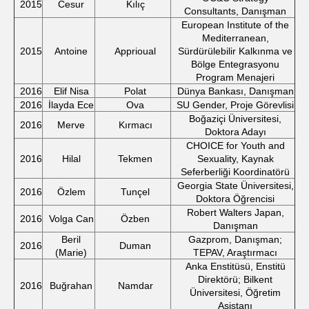
2015
Cesur
Kılıç
Consultants, Danışman
European Institute of the
Mediterranean,
2015
Antoine
Apprioual
Sürdürülebilir Kalkınma ve
Bölge Entegrasyonu
Program Menajeri
2016
Elif Nisa
Polat
Dünya Bankası, Danışman
2016
İlayda Ece
Ova
SU Gender, Proje Görevlisi
Boğaziçi Üniversitesi,
2016
Merve
Kırmacı
Doktora Adayı
CHOICE for Youth and
2016
Hilal
Tekmen
Sexuality, Kaynak
Seferberliği Koordinatörü
Georgia State Üniversitesi,
2016
Özlem
Tunçel
Doktora Öğrencisi
Robert Walters Japan,
2016
Volga Can
Özben
Danışman
Beril
Gazprom, Danışman;
2016
Duman
(Marie)
TEPAV, Araştırmacı
Anka Enstitüsü, Enstitü
Direktörü; Bilkent
2016
Buğrahan
Namdar
Üniversitesi, Öğretim
Asistanı