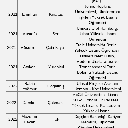
(EUI)
Johns Hopkins
Üniversitesi, Uluslararası
2021
Emirhan
Kınataş
İlişkileri Yüksek Lisans
Öğrencisi
University of Hamburg,
2021
Mustafa
Sert
İktisat Yüksek Lisans
Öğrencisi
Freie Universität Berlin,
2021
Müşerref
Çetinkaya
Yüksek Lisans Öğrencisi
Universitetet i Oslo,
Modern Uluslararası ve
2021
Atakan
Yurdakul
Transnasyonal Tarih
Bölümü Yüksek Lisans
Öğrencisi
Rabia
Ulusal Projeler Asistanı
2022
Çoğalmış
Yağmur
Uzmanı - Koç Üniversitesi
McGill Üniversitesi, Lisans;
SOAS Londra Üniversitesi,
2022
Damla
Çakmak
Yüksek Lisans; KU Leuven,
Yüksek Lisans
Muzaffer
Dışişleri Bakanlığı Kariyer
2022
Tok
Hakan
Memuru, Diplomat
Charles Üniversitesi,