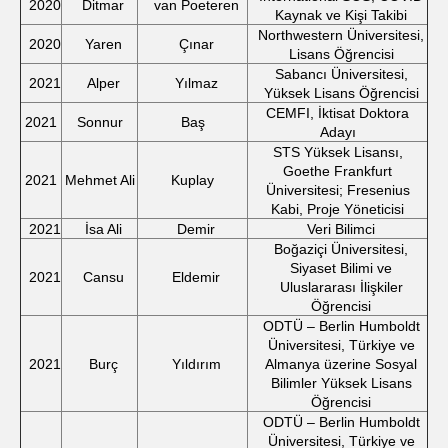
2020
Ditmar
van Poeteren
Kaynak ve Kişi Takibi
Northwestern Üniversitesi,
2020
Yaren
Çınar
Lisans Öğrencisi
Sabancı Üniversitesi,
2021
Alper
Yılmaz
Yüksek Lisans Öğrencisi
CEMFI, İktisat Doktora
2021
Sonnur
Baş
Adayı
STS Yüksek Lisansı,
Goethe Frankfurt
2021
Mehmet Ali
Kuplay
Üniversitesi; Fresenius
Kabi, Proje Yöneticisi
2021
İsa Ali
Demir
Veri Bilimci
Boğaziçi Üniversitesi,
Siyaset Bilimi ve
2021
Cansu
Eldemir
Uluslararası İlişkiler
Öğrencisi
ODTÜ – Berlin Humboldt
Üniversitesi, Türkiye ve
2021
Burç
Yıldırım
Almanya üzerine Sosyal
Bilimler Yüksek Lisans
Öğrencisi
ODTÜ – Berlin Humboldt
Üniversitesi, Türkiye ve