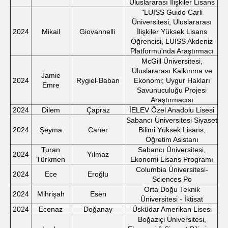
Uluslararası İlişkiler Lisans
"LUISS Guido Carli
Üniversitesi, Uluslararası
2024
Mikail
Giovannelli
İlişkiler Yüksek Lisans
Öğrencisi, LUISS Akdeniz
Platformu'nda Araştırmacı
McGill Üniversitesi,
Uluslararası Kalkınma ve
Jamie
2024
Rygiel-Baban
Ekonomi; Uygur Hakları
Emre
Savunuculuğu Projesi
Araştırmacısı
2024
Dilem
Çapraz
İELEV Özel Anadolu Lisesi
Sabancı Üniversitesi Siyaset
2024
Şeyma
Caner
Bilimi Yüksek Lisans,
Öğretim Asistanı
Turan
Sabancı Üniversitesi,
2024
Yılmaz
Türkmen
Ekonomi Lisans Programı
Columbia Üniversitesi-
2024
Ece
Eroğlu
Sciences Po
Orta Doğu Teknik
2024
Mihrişah
Esen
Üniversitesi - İktisat
2024
Ecenaz
Doğanay
Üsküdar Amerikan Lisesi
Boğaziçi Üniversitesi,