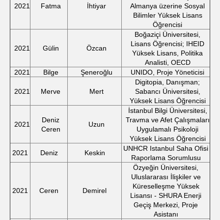
2021
Fatma
İhtiyar
Almanya üzerine Sosyal
Bilimler Yüksek Lisans
Öğrencisi
Boğaziçi Üniversitesi,
Lisans Öğrencisi; IHEID
2021
Gülin
Özcan
Yüksek Lisans, Politika
Analisti, OECD
2021
Bilge
Şeneroğlu
UNIDO, Proje Yöneticisi
Digitopia, Danışman;
2021
Merve
Mert
Sabancı Üniversitesi,
Yüksek Lisans Öğrencisi
İstanbul Bilgi Üniversitesi,
Deniz
Travma ve Afet Çalışmaları
2021
Uzun
Ceren
Uygulamalı Psikoloji
Yüksek Lisans Öğrencisi
UNHCR Istanbul Saha Ofisi
2021
Deniz
Keskin
Raporlama Sorumlusu
Özyeğin Üniversitesi,
Uluslararası İlişkiler ve
Küreselleşme Yüksek
2021
Ceren
Demirel
Lisansı - SHURA Enerji
Geçiş Merkezi, Proje
Asistanı