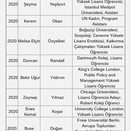
Yüksek Lisans Öğrencisi;
2020
Şeyma
Yeşilyurt
İstanbul Medipol
Üniversitesi, Asistan
UN Kadın, Program
2020
Kerem
Okan
Asistanı
Boğaziçi Üniversitesi,
Sosyoloji; Cenevre Yüksek
2020
Melisa Elçin
Özçelikel
Lisans Enstitüsü, Kalkınma
Çalışmaları Yüksek Lisans
Öğrencisi
Dartmouth Koleji, Lisans
2020
Duncan
Randall
Öğrencisi
King’s College London,
Public Policy and
2020
Bekir Uğur
Yıldırım
Management Yüksek
Lisans Öğrencisi
Chicago Üniversitesi,
2020
Zeynep
Yılmaz
Lisans Öğrencisi Adayı;
Robert Koleji Öğrenci
Enes
University College London,
2020
Koşar
Kemal
Yüksek Lisans Öğrencisi
Freie Universität Berlin,
Avrupa Toplumları
2020
Buse
Doğan