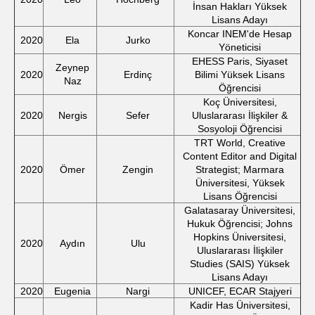
İnsan Hakları Yüksek
Lisans Adayı
Koncar INEM'de Hesap
2020
Ela
Jurko
Yöneticisi
EHESS Paris, Siyaset
Zeynep
2020
Erdinç
Bilimi Yüksek Lisans
Naz
Öğrencisi
Koç Üniversitesi,
2020
Nergis
Sefer
Uluslararası İlişkiler &
Sosyoloji Öğrencisi
TRT World, Creative
Content Editor and Digital
2020
Ömer
Zengin
Strategist; Marmara
Üniversitesi, Yüksek
Lisans Öğrencisi
Galatasaray Üniversitesi,
Hukuk Öğrencisi; Johns
Hopkins Üniversitesi,
2020
Aydın
Ulu
Uluslararası İlişkiler
Studies (SAIS) Yüksek
Lisans Adayı
2020
Eugenia
Nargi
UNICEF, ECAR Stajyeri
Kadir Has Üniversitesi,