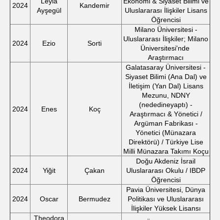
Leyla
Ekonomi & Siyaset Bilimi ve
2024
Kandemir
Ayşegül
Uluslararası İlişkiler Lisans
Öğrencisi
Milano Üniversitesi -
Uluslararası İlişkiler; Milano
2024
Ezio
Sorti
Üniversitesi'nde
Araştırmacı
Galatasaray Üniversitesi -
Siyaset Bilimi (Ana Dal) ve
İletişim (Yan Dal) Lisans
Mezunu, NDNY
(nededineyaptı) -
2024
Enes
Koç
Araştırmacı & Yönetici /
Argüman Fabrikası -
Yönetici (Münazara
Direktörü) / Türkiye Lise
Milli Münazara Takımı Koçu
Doğu Akdeniz İsrail
2024
Yiğit
Çakan
Uluslararası Okulu / IBDP
Öğrencisi
Pavia Üniversitesi, Dünya
2024
Oscar
Bermudez
Politikası ve Uluslararası
İlişkiler Yüksek Lisansı
Theodora