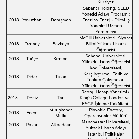
Kursiyeri
Sabancı Holding, SEED
Yönetici Adayı Programı;
2018
Yavuzhan
Danışman
Enerjisa Enerji - Dijital İş
Yönetimi Uzman
Yardımcısı
McGill Üniversitesi, Siyaset
2018
Ozanay
Bozkaya
Bilimi Yüksek Lisans
Öğrencisi
Sabancı Üniversitesi,
2018
Tuğçe
Kırmacı
Yüksek Lisans Öğrencisi
Koç Üniversitesi,
Karşılaştırmalı Tarih ve
2018
Didar
Tutan
Toplum Çalışmaları
Yüksek Lisans Öğrencisi
Reorg, Hesap Yönetimi /
2018
Deniz
Tan
King's College London ve
ESCP İşletme Fakültesi
Vuruşkaner
Playable Factory,
2018
Ecem
Mutlu
Operasyonlar Müdürü
Manchester Üniversitesi,
2018
Razan
Alkaddour
Yüksek Lisans Adayı
İstanbul Politikalar