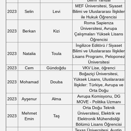
Bilimi Yandal
MEF Üniversitesi, Siyaset
2023
Selin
Levi
Bilimi ve Uluslararası İlişkiler
ile Hukuk Öğrencisi
Roma Sapienza
Üniversitesi, Avrupa
2023
Berkan
Kizi
Çalışmaları Yüksek Lisans
Öğrencisi
İngilizce Editörü / Siyaset
Bilimi ve Uluslararası İlişkiler
2023
Natalia
Toula
Lisans Programı, Peloponez
Üniversitesi
2023
Cem
Gündoğdu
VKV Lise, öğrenci
Boğaziçi Üniversitesi,
Yüksek Lisans, Uluslararasi
2023
Mohamad
Douba
İlişkiler: Türkiye, Avrupa ve
Orta Doğu
Avrupa Komisyonu, DG
2023
Ayşenur
Alma
MOVE - Politika Uzmanı
Orta Doğu Teknik
Mehmet
Üniversitesi, Elektrik ve
2023
Taş
Emin
Elektronik Mühendisliği
Bölümü Lisans Öğrencisi
Texas Üniversitesi, Austin,