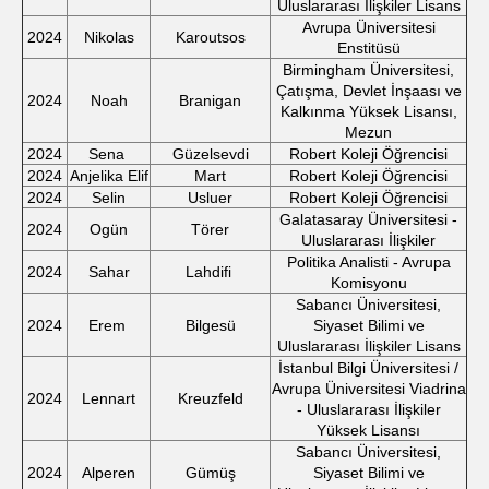
Uluslararası İlişkiler Lisans
Avrupa Üniversitesi
2024
Nikolas
Karoutsos
Enstitüsü
Birmingham Üniversitesi,
Çatışma, Devlet İnşaası ve
2024
Noah
Branigan
Kalkınma Yüksek Lisansı,
Mezun
2024
Sena
Güzelsevdi
Robert Koleji Öğrencisi
2024
Anjelika Elif
Mart
Robert Koleji Öğrencisi
2024
Selin
Usluer
Robert Koleji Öğrencisi
Galatasaray Üniversitesi -
2024
Ogün
Törer
Uluslararası İlişkiler
Politika Analisti - Avrupa
2024
Sahar
Lahdifi
Komisyonu
Sabancı Üniversitesi,
2024
Erem
Bilgesü
Siyaset Bilimi ve
Uluslararası İlişkiler Lisans
İstanbul Bilgi Üniversitesi /
Avrupa Üniversitesi Viadrina
2024
Lennart
Kreuzfeld
- Uluslararası İlişkiler
Yüksek Lisansı
Sabancı Üniversitesi,
2024
Alperen
Gümüş
Siyaset Bilimi ve