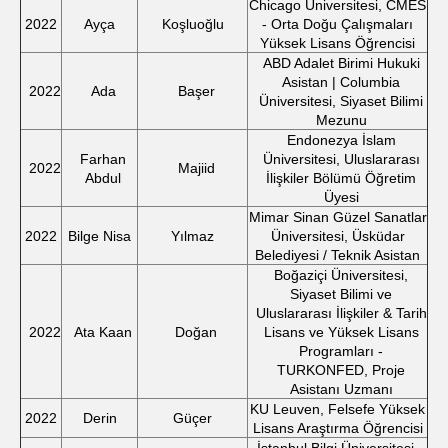
Chicago Üniversitesi, CMES
2022
Ayça
Koşluoğlu
- Orta Doğu Çalışmaları
Yüksek Lisans Öğrencisi
ABD Adalet Birimi Hukuki
Asistan | Columbia
2022
Ada
Başer
Üniversitesi, Siyaset Bilimi
Mezunu
Endonezya İslam
Farhan
Üniversitesi, Uluslararası
2022
Majiid
Abdul
İlişkiler Bölümü Öğretim
Üyesi
Mimar Sinan Güzel Sanatlar
2022
Bilge Nisa
Yılmaz
Üniversitesi, Üsküdar
Belediyesi / Teknik Asistan
Boğaziçi Üniversitesi,
Siyaset Bilimi ve
Uluslararası İlişkiler & Tarih
2022
Ata Kaan
Doğan
Lisans ve Yüksek Lisans
Programları -
TURKONFED, Proje
Asistanı Uzmanı
KU Leuven, Felsefe Yüksek
2022
Derin
Güçer
Lisans Araştırma Öğrencisi