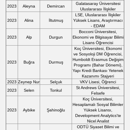
Galatasaray Üniversitesi
2023
Aleyna
Demircan
Uluslararası İlişkiler
LSE, Uluslararası İlişkiler
2023
Alina
İltutmuş
Yüksek Lisans, Araştırmacı
- EDAM
Bocconi Üniversitesi,
2023
Alp
Durgun
Ekonomi ve Bilgisayar Bilimi
Lisans Öğrencisi
Koç Üniversitesi, Ekonomi
ve Sosyoloji DM Öğrencisi,
Humboldt Erasmus Değişim
2023
Buğra
Durmuş
Programı (Bahar Dönemi),
Yapı Kredi Bankası Yetenek
Kazanımı Stajyeri
2023
Zeynep Nur
Selçuk
VKV Lisesi, Öğrenci
St Andrews Üniversitesi,
2023
Selen
Tonkul
Felsefe
Koç Üniversitesi,
Hesaplamalı Sosyal Bilimler
2023
Aybike
Şahinoğlu
Yüksek Lisansı,
Development Analytics'te
Nicel Analist
ODTÜ Siyaset Bilimi ve