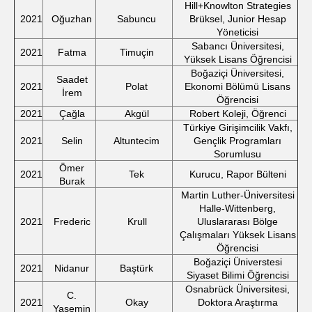
Hill+Knowlton Strategies
2021
Oğuzhan
Sabuncu
Brüksel, Junior Hesap
Yöneticisi
Sabancı Üniversitesi,
2021
Fatma
Timuçin
Yüksek Lisans Öğrencisi
Boğaziçi Üniversitesi,
Saadet
2021
Polat
Ekonomi Bölümü Lisans
İrem
Öğrencisi
2021
Çağla
Akgül
Robert Koleji, Öğrenci
Türkiye Girişimcilik Vakfı,
2021
Selin
Altuntecim
Gençlik Programları
Sorumlusu
Ömer
2021
Tek
Kurucu, Rapor Bülteni
Burak
Martin Luther-Üniversitesi
Halle-Wittenberg,
2021
Frederic
Krull
Uluslararası Bölge
Çalışmaları Yüksek Lisans
Öğrencisi
Boğaziçi Üniverstesi
2021
Nidanur
Baştürk
Siyaset Bilimi Öğrencisi
Osnabrück Üniversitesi,
C.
2021
Okay
Doktora Araştırma
Yasemin