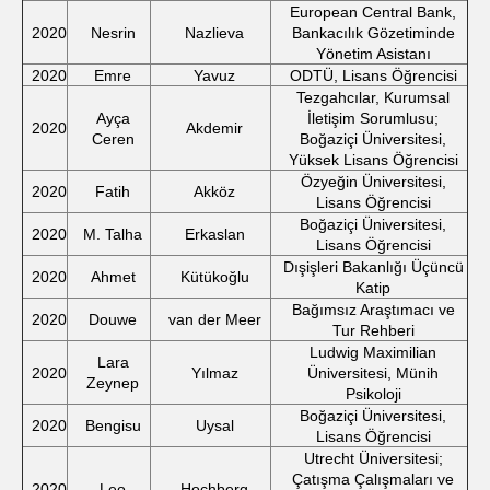
European Central Bank,
2020
Nesrin
Nazlieva
Bankacılık Gözetiminde
Yönetim Asistanı
2020
Emre
Yavuz
ODTÜ, Lisans Öğrencisi
Tezgahcılar, Kurumsal
Ayça
İletişim Sorumlusu;
2020
Akdemir
Ceren
Boğaziçi Üniversitesi,
Yüksek Lisans Öğrencisi
Özyeğin Üniversitesi,
2020
Fatih
Akköz
Lisans Öğrencisi
Boğaziçi Üniversitesi,
2020
M. Talha
Erkaslan
Lisans Öğrencisi
Dışişleri Bakanlığı Üçüncü
2020
Ahmet
Kütükoğlu
Katip
Bağımsız Araştımacı ve
2020
Douwe
van der Meer
Tur Rehberi
Ludwig Maximilian
Lara
2020
Yılmaz
Üniversitesi, Münih
Zeynep
Psikoloji
Boğaziçi Üniversitesi,
2020
Bengisu
Uysal
Lisans Öğrencisi
Utrecht Üniversitesi;
Çatışma Çalışmaları ve
2020
Leo
Hochberg