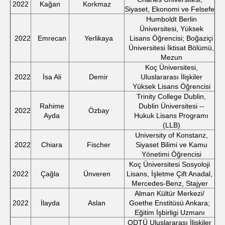
2022
Kağan
Korkmaz
Siyaset, Ekonomi ve Felsefe
Humboldt Berlin
Üniversitesi, Yüksek
2022
Emrecan
Yerlikaya
Lisans Öğrencisi; Boğaziçi
Üniversitesi İktisat Bölümü,
Mezun
Koç Üniversitesi,
2022
İsa Ali
Demir
Uluslararası İlişkiler
Yüksek Lisans Öğrencisi
Trinity College Dublin,
Rahime
Dublin Üniversitesi --
2022
Özbay
Ayda
Hukuk Lisans Programı
(LLB)
University of Konstanz,
2022
Chiara
Fischer
Siyaset Bilimi ve Kamu
Yönetimi Öğrencisi
Koç Üniversitesi Sosyoloji
2022
Çağla
Ünveren
Lisans, İşletme Çift Anadal,
Mercedes-Benz, Stajyer
Alman Kültür Merkezi/
2022
İlayda
Aslan
Goethe Enstitüsü Ankara;
Eğitim İşbirligi Uzmanı
ODTÜ Uluslararası İlişkiler