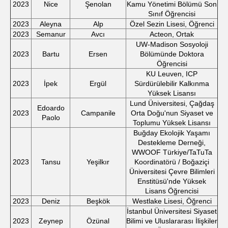
2023
Nice
Şenolan
Kamu Yönetimi Bölümü Son
Sınıf Öğrencisi
2023
Aleyna
Alp
Özel Sezin Lisesi, Öğrenci
2023
Semanur
Avcı
Acteon, Ortak
UW-Madison Sosyoloji
2023
Bartu
Ersen
Bölümünde Doktora
Öğrencisi
KU Leuven, ICP
2023
İpek
Ergül
Sürdürülebilir Kalkınma
Yüksek Lisansı
Lund Üniversitesi, Çağdaş
Edoardo
2023
Campanile
Orta Doğu'nun Siyaset ve
Paolo
Toplumu Yüksek Lisansı
Buğday Ekolojik Yaşamı
Destekleme Derneği,
WWOOF Türkiye/TaTuTa
2023
Tansu
Yeşilkır
Koordinatörü / Boğaziçi
Üniversitesi Çevre Bilimleri
Enstitüsü'nde Yüksek
Lisans Öğrencisi
2023
Deniz
Beşkök
Westlake Lisesi, Öğrenci
İstanbul Üniversitesi Siyaset
2023
Zeynep
Özünal
Bilimi ve Uluslararası İlişkiler