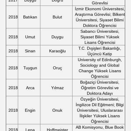
2017
Duygu
Doğru
Görevlisi
İzmir Ekonomi Üniversitesi,
Araştırma Görevlisi; Bilkent
2018
Batıkan
Bulut
Üniversitesi, Siyaset Bilimi
Doktora Öğrencisi
Sabancı Üniversitesi,
2018
Umut
Duygu
Siyaset Bilimi Yüksek
Lisans Öğrencisi
T.C. Dışişleri Bakanlığı,
2018
Sinan
Karaoğlu
Üçüncü Katip
University of Edinburgh,
Sociology and Global
2018
Tuygun
Oruç
Change Yüksek Lisans
Öğrencisi
Boğaziçi Üniversitesi,
2018
Arca
Yılmaz
Öğretim Görevlisi ve
Doktora Adayı
Özyeğin Üniversitesi,
İngilizce Dil Eğitmeni; Bilgi
2018
Engin
Onuk
Üniversitesi, Uluslararası
İlişkiler Yüksek Lisans
Öğrencisi
AB Komisyonu, Blue Book
2018
Lena
Hoffmeister