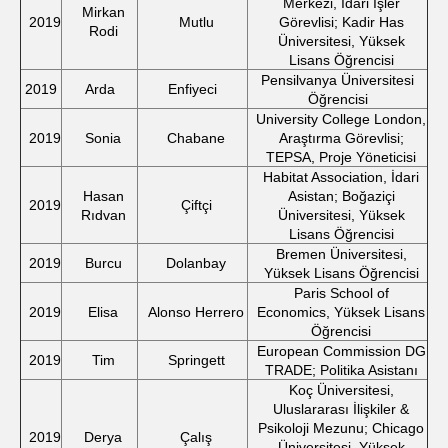
Merkezi, İdari İşler
Mirkan
2019
Mutlu
Görevlisi; Kadir Has
Rodi
Üniversitesi, Yüksek
Lisans Öğrencisi
Pensilvanya Üniversitesi
2019
Arda
Enfiyeci
Öğrencisi
University College London,
2019
Sonia
Chabane
Araştırma Görevlisi;
TEPSA, Proje Yöneticisi
Habitat Association, İdari
Hasan
Asistan; Boğaziçi
2019
Çiftçi
Rıdvan
Üniversitesi, Yüksek
Lisans Öğrencisi
Bremen Üniversitesi,
2019
Burcu
Dolanbay
Yüksek Lisans Öğrencisi
Paris School of
2019
Elisa
Alonso Herrero
Economics, Yüksek Lisans
Öğrencisi
European Commission DG
2019
Tim
Springett
TRADE; Politika Asistanı
Koç Üniversitesi,
Uluslararası İlişkiler &
Psikoloji Mezunu; Chicago
2019
Derya
Çalış
Üniversitesi, Yüksek