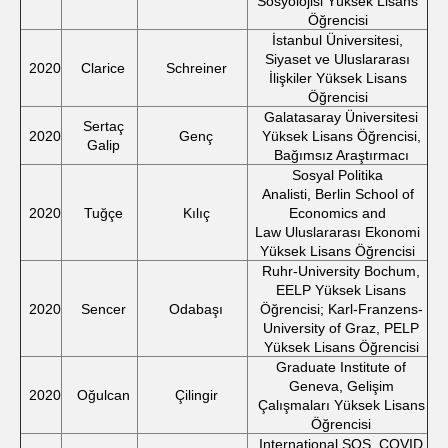
Sosyolojisi Yüksek Lisans
Öğrencisi
İstanbul Üniversitesi,
Siyaset ve Uluslararası
2020
Clarice
Schreiner
İlişkiler Yüksek Lisans
Öğrencisi
Galatasaray Üniversitesi
Sertaç
2020
Genç
Yüksek Lisans Öğrencisi,
Galip
Bağımsız Araştırmacı
Sosyal Politika
Analisti, Berlin School of
2020
Tuğçe
Kılıç
Economics and
Law Uluslararası Ekonomi
Yüksek Lisans Öğrencisi
Ruhr-University Bochum,
EELP Yüksek Lisans
2020
Sencer
Odabaşı
Öğrencisi; Karl-Franzens-
University of Graz, PELP
Yüksek Lisans Öğrencisi
Graduate Institute of
Geneva, Gelişim
2020
Oğulcan
Çilingir
Çalışmaları Yüksek Lisans
Öğrencisi
International SOS, COVID