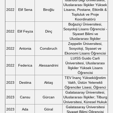
İstanbul Bilgi Üniversitesi,
Uluslararası İlişkiler Yüksek
2022
Elif Sena
Biroğlu
Lisansı, Postane, Etkinlik &
Topluluk ve Proje
Koordinatörü
Boğaziçi Üniversitesi,
Sosyoloji Lisans Öğrencisi -
2022
Elif Feyza
Dinç
Siyaset Bilimi ve
Uluslararası İlişkiler
Zeppelin Üniversitesi,
2022
Antonia
Consbruch
Sosyoloji, Siyaset ve
Ekonomi Lisans Öğrencisi
LUISS Guido Carli
Üniversitesi, Uluslararası
2022
Federica
Alessandrini
İlişkiler Yüksek Lisans
Öğrencisi
TEV İnanç Yükseköğretim
2023
Destina
Aktaş
Vakfı, Üstün Yetenekli
Öğrenciler Lisesi, Öğrenci
Galatasaray Üniversitesi,
2023
Cansu
Gürcan
Uluslararası İlişkiler; Tilburg
Üniversitesi, Küresel Hukuk
Galatasaray Üniversitesi
2023
Ada
Göral
Siyaset Bilimi Öğrencisi