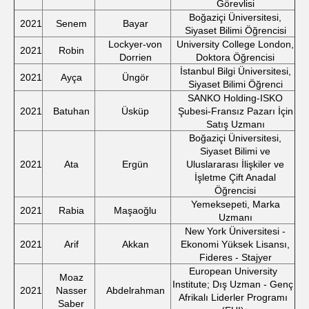
Görevlisi
Boğaziçi Üniversitesi,
2021
Senem
Bayar
Siyaset Bilimi Öğrencisi
Lockyer-von
University College London,
2021
Robin
Dorrien
Doktora Öğrencisi
İstanbul Bilgi Üniversitesi,
2021
Ayça
Üngör
Siyaset Bilimi Öğrenci
SANKO Holding-ISKO
2021
Batuhan
Üsküp
Şubesi-Fransız Pazarı İçin
Satış Uzmanı
Boğaziçi Üniversitesi,
Siyaset Bilimi ve
2021
Ata
Ergün
Uluslararası İlişkiler ve
İşletme Çift Anadal
Öğrencisi
Yemeksepeti, Marka
2021
Rabia
Maşaoğlu
Uzmanı
New York Üniversitesi -
2021
Arif
Akkan
Ekonomi Yüksek Lisansı,
Fideres - Stajyer
European University
Moaz
Institute; Dış Uzman - Genç
2021
Nasser
Abdelrahman
Afrikalı Liderler Programı
Saber